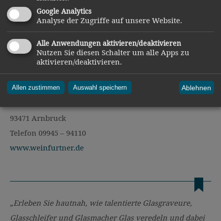
Google Analytics
Zudem ist das Weinfurtner Glasdorf in Arnbruck der
Analyse der Zugriffe auf unsere Website.
einzige Betrieb, bei dem die Glasstraße direkt durch das
Betriebsgelände führt.
Alle Anwendungen aktivieren/deaktivieren
Nutzen Sie diesen Schalter um alle Apps zu
aktivieren/deaktivieren.
Kontakt und Information
Ablehnen
Glasdorf Weinfurtner
Allen zustimmen
Auswahl speichern
Zellertalstraße 13
93471 Arnbruck
Telefon 09945 – 94110
www.weinfurtner.de
„Erleben Sie hautnah, wie talentierte Glasgraveure,
Glasschleifer und Glasmacher Glas veredeln und dabei