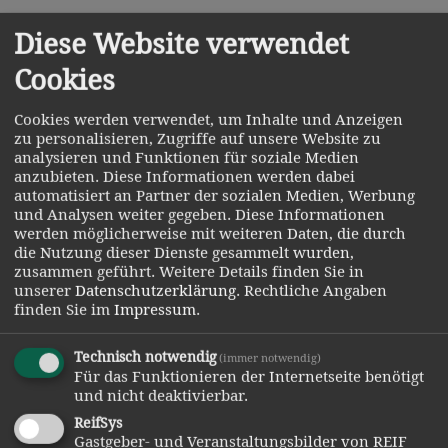
größten Verkaufsausstellungen der Region entwickelt.
Diese Website verwendet
Cookies
Rund 170 Fachleute
(Künstler,
Cookies werden verwendet, um Inhalte und Anzeigen
zu personalisieren, Zugriffe auf unsere Website zu
Kunsthandwerker,
analysieren und Funktionen für soziale Medien
Ingenieure, Kaufleute,
anzubieten. Diese Informationen werden dabei
automatisiert an Partner der sozialen Medien, Werbung
Dekorateure, Floristen
und Analysen weiter gegeben. Diese Informationen
werden möglicherweise mit weiteren Daten, die durch
...) leben und arbeiten
die Nutzung dieser Dienste gesammelt wurden,
im Glasdorf. Auf
zusammen geführt.
Weitere Details finden Sie in
unserer
Datenschutzerklärung
.
Rechtliche Angaben
Kreativität wird
finden Sie im
Impressum
.
größten Wert gelegt und so entsteht im direkten
Ideenaustausch mit den Besuchern täglich Neues im
Technisch notwendig
(immer notwendig)
Für das Funktionieren der Internetseite benötigt
Spannungsfeld zwischen Tradition und Innovation.
und nicht deaktivierbar.
ReifSys
Gastgeber- und Veranstaltungsbilder von REIF
Das Glasdorf bietet Anregungen im Bereich Schmücken,