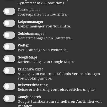
Systemtechnik IT Solutions.
Schenken, Tischkultur und Mode und wird so einem
Tourenplaner
Motto "Sehen und Erleben" mehr als gerecht.
Tourenplaner von Tourinfra.
Loipenmanager
Loipenmanager von Tourinfra.
In den
Gebietsmanager
Ausstellungsräumen
Gebietsmanager von Tourinfra.
erlebt der Besucher
Wetter
Glas in seiner ganzen
Wetteranzeige von wetter.de.
Vielfalt und in
GoogleMaps
Kartenanzeige von Google Maps.
ungeahnten Varianten.
ErlebnisWidget
Sehenswert ist auch
Anzeige von externen Erlebnis-Veranstaltungen
der überdachte Glasweg mit den fantasievollen, oft
von booking&more.
Reiseversicherung
witzigen Glasskulpturen der Glaskünstler sowie die
Reiseversicherung von reiseversicherung.de.
Ausstellung von Freilandskulpturen in den herrlichen
Google Search
Gartenanlagen auf dem Gelände.
Google Suchbox zum schnelleren Auffinden von
Inhalten.