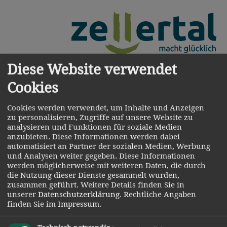
Diese Website verwendet
Menü
Cookies
Cookies werden verwendet, um Inhalte und Anzeigen
zu personalisieren, Zugriffe auf unsere Website zu
analysieren und Funktionen für soziale Medien
Neues aus dem Zellertal
anzubieten. Diese Informationen werden dabei
automatisiert an Partner der sozialen Medien, Werbung
Gastgeber suchen & buchen
und Analysen weiter gegeben. Diese Informationen
werden möglicherweise mit weiteren Daten, die durch
viel spaß beim wintersport
die Nutzung dieser Dienste gesammelt wurden,
zusammen geführt.
Weitere Details finden Sie in
schneebericht.
unserer
Datenschutzerklärung
.
Rechtliche Angaben
finden Sie im
Impressum
.
Wintersportbericht