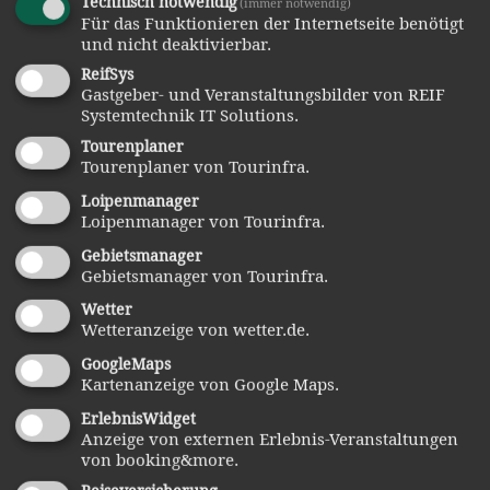
Technisch notwendig
(immer notwendig)
Für das Funktionieren der Internetseite benötigt
Berghütten & Rodeln
und nicht deaktivierbar.
ReifSys
Gastgeber- und Veranstaltungsbilder von REIF
Ski-Alpin
Systemtechnik IT Solutions.
Tourenplaner
Webcam Schareben
Tourenplaner von Tourinfra.
Loipenmanager
Loipenmanager von Tourinfra.
Zellertal
Gebietsmanager
Gebietsmanager von Tourinfra.
kontakt
Wetter
Wetteranzeige von wetter.de.
Sie benötigen Hilfe?
GoogleMaps
Unsere Urlaubs-Experten beraten Sie
Kartenanzeige von Google Maps.
gerne:
ErlebnisWidget
Anzeige von externen Erlebnis-Veranstaltungen
Tourist-Information Arnbruck
von booking&more.
Gemeindezentrum 1, 93471 Arnbruck