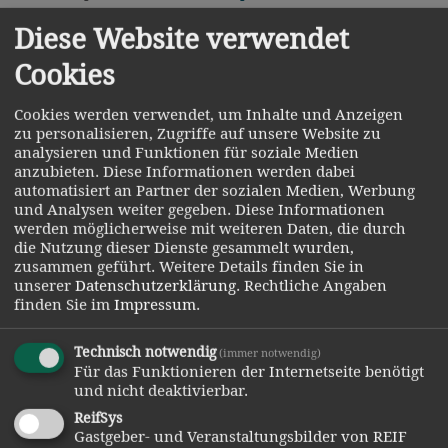
Diese Website verwendet
Osserbad in Lam
www.osserbad.de
Cookies
Zwieseler Erholungsbad mit Bayerwald-Sauna
www.erholungsbad.zwiesel.de
Cookies werden verwendet, um Inhalte und Anzeigen
zu personalisieren, Zugriffe auf unsere Website zu
analysieren und Funktionen für soziale Medien
anzubieten. Diese Informationen werden dabei
Erlebnis- und Thermalbäder
automatisiert an Partner der sozialen Medien, Werbung
und Analysen weiter gegeben. Diese Informationen
Tagesausflug 50 bis 100 Kilometer
werden möglicherweise mit weiteren Daten, die durch
die Nutzung dieser Dienste gesammelt wurden,
zusammen geführt.
Weitere Details finden Sie in
unserer
Datenschutzerklärung
.
Rechtliche Angaben
Elypso in Deggendorf
www.elypso.de
finden Sie im
Impressum
.
Caprima in Dingolfing
www.caprima.de
Technisch notwendig
(immer notwendig)
Ganzjahresbad PEB in Passau
www.passauer-
Für das Funktionieren der Internetseite benötigt
und nicht deaktivierbar.
erlebnisbad.de
ReifSys
Gastgeber- und Veranstaltungsbilder von REIF
Thermalbäder im Bäderdreieck Bad Füssing, Bad