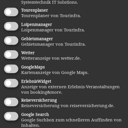
Systemtechnik IT Solutions.
Griesbach und Bad Birnbach
Tourenplaner
Tourenplaner von Tourinfra.
Loipenmanager
Freibäder
Loipenmanager von Tourinfra.
Gebietsmanager
Entfernung 10 bis 25 Kilometer
Gebietsmanager von Tourinfra.
Wetter
Wetteranzeige von wetter.de.
Bodenmais
GoogleMaps
Viechtach
Kartenanzeige von Google Maps.
ErlebnisWidget
Bad Kötzting
Anzeige von externen Erlebnis-Veranstaltungen
von booking&more.
Grafenwiesen
Reiseversicherung
Reiseversicherung von reiseversicherung.de.
Frauenau
Google Search
Regen
Google Suchbox zum schnelleren Auffinden von
Inhalten.