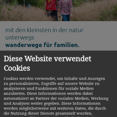
mit den kleinsten in der natur
unterwegs
wanderwege für familien.
Diese Website verwendet
Kinder tollen gerne im Freien, spielen und haben Spaß.
Cookies
Was also liegt näher, als eine abwechslungsreiche
Wanderung durch das Zellertal?
Cookies werden verwendet, um Inhalte und Anzeigen
Unvergessliche Tage, die in Windeseile vergehen und
zu personalisieren, Zugriffe auf unsere Website zu
analysieren und Funktionen für soziale Medien
einen Urlaub einzigartig machen, verbringen Eltern mit
anzubieten. Diese Informationen werden dabei
automatisiert an Partner der sozialen Medien, Werbung
ihren Kindern beim Wandern. Tierspuren die man
und Analysen weiter gegeben. Diese Informationen
deuten kann, Blumen am Wegrand oder ein
werden möglicherweise mit weiteren Daten, die durch
die Nutzung dieser Dienste gesammelt wurden,
umgestürzter Baum, über den man balanciert – beim