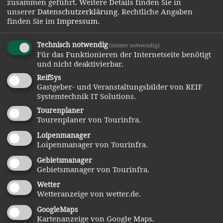
zusammen geführt.
Weitere Details finden Sie in
Wandern mit Kindern wird die Natur zum Spielplatz.
unserer
Datenschutzerklärung
.
Rechtliche Angaben
finden Sie im
Impressum
.
Technisch notwendig
(immer notwendig)
Für das Funktionieren der Internetseite benötigt
und nicht deaktivierbar.
ReifSys
Gastgeber- und Veranstaltungsbilder von REIF
Systemtechnik IT Solutions.
Tourenplaner
Tourenplaner von Tourinfra.
Loipenmanager
Die kinderwagengerechten Wanderwege können Sie
Loipenmanager von Tourinfra.
hier herunterladen:
Gebietsmanager
Gebietsmanager von Tourinfra.
Kinderwagengerechte
Wetter
Wanderwege
Wetteranzeige von wetter.de.
GoogleMaps
Kartenanzeige von Google Maps.