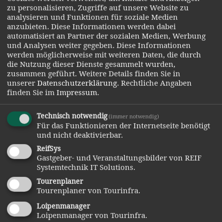
PLZ*:
zu personalisieren, Zugriffe auf unsere Website zu
analysieren und Funktionen für soziale Medien
anzubieten. Diese Informationen werden dabei
automatisiert an Partner der sozialen Medien, Werbung
Ort*:
und Analysen weiter gegeben. Diese Informationen
werden möglicherweise mit weiteren Daten, die durch
die Nutzung dieser Dienste gesammelt wurden,
zusammen geführt.
Weitere Details finden Sie in
Land*:
unserer
Datenschutzerklärung
.
Rechtliche Angaben
finden Sie im
Impressum
.
Technisch notwendig
(immer notwendig)
Telefon:
Für das Funktionieren der Internetseite benötigt
und nicht deaktivierbar.
ReifSys
E-Mail*:
Gastgeber- und Veranstaltungsbilder von REIF
Systemtechnik IT Solutions.
Tourenplaner
Tourenplaner von Tourinfra.
Loipenmanager
Gewünschtes Infomaterial
Loipenmanager von Tourinfra.