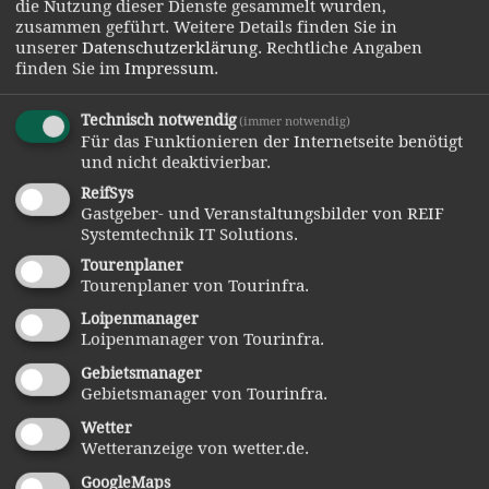
die Nutzung dieser Dienste gesammelt wurden,
Ruhetag:
Mittwoch
zusammen geführt.
Weitere Details finden Sie in
unserer
Datenschutzerklärung
.
Rechtliche Angaben
Betriebsurlaub: 31.10.2026 bis 20.12.2026 und am
finden Sie im
Impressum
.
25.12.2026
www.zur-poschinger-huette.de
Technisch notwendig
(immer notwendig)
Für das Funktionieren der Internetseite benötigt
und nicht deaktivierbar.
ReifSys
Thalersdorf
Gastgeber- und Veranstaltungsbilder von REIF
Systemtechnik IT Solutions.
Gasthaus d´Wiad
Tourenplaner
Tourenplaner von Tourinfra.
Thalersdorf 11
09945 13 55
Loipenmanager
Loipenmanager von Tourinfra.
Öffnungszeiten:
Gebietsmanager
Donnerstag - Samstag ab 17.00 Uhr
Gebietsmanager von Tourinfra.
Sonntags 11.00 - 14.00 Uhr Mittagstisch und ab 17.00 Uhr
Wetter
Wetteranzeige von wetter.de.
abends.
GoogleMaps
Betriebsurlaub: 10.08.2026 bis 15.08.2026 und 27.09.2026