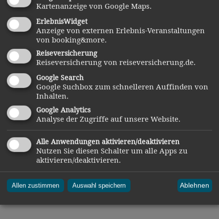
Kartenanzeige von Google Maps.
bis 11.10.2026
ErlebnisWidget
www.dwiad.de
Anzeige von externen Erlebnis-Veranstaltungen
von booking&more.
Reiseversicherung
Reiseversicherung von reiseversicherung.de.
Google Search
Außerhalb liegende Gasthäuser und
Google Suchbox zum schnelleren Auffinden von
Wanderziele
Inhalten.
Google Analytics
Berggasthof Eck
Analyse der Zugriffe auf unsere Website.
Eck 1
Alle Anwendungen aktivieren/deaktivieren
Nutzen Sie diesen Schalter um alle Apps zu
09945 13 51
aktivieren/deaktivieren.
Öffnungszeiten:
siehe Homepage
Ablehnen
Allen zustimmen
Auswahl speichern
www.berggasthof-eck.de