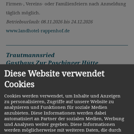
Firmen-, Vereins- oder Familienfeiern nach Anmeldung
täglich möglich.
Betriebsurlaub: 08.11.2026 bis 24.12.2026
www.landhotel-rappenhof.de
Trautmannsried
Gasthaus Zur Poschinger Hütte
Diese Website verwendet
Trautmannsried 10
Cookies
09945 349
Öffnungszeiten:
Cookies werden verwendet, um Inhalte und Anzeigen
zu personalisieren, Zugriffe auf unsere Website zu
Montag bis Samstag ab 17.00 Uhr
analysieren und Funktionen für soziale Medien
Sonntag ab 14.00 Uhr
anzubieten. Diese Informationen werden dabei
automatisiert an Partner der sozialen Medien, Werbung
Gästen von außerhalb wird für abends eine
und Analysen weiter gegeben. Diese Informationen
werden möglicherweise mit weiteren Daten, die durch
Reservierung empfohlen.